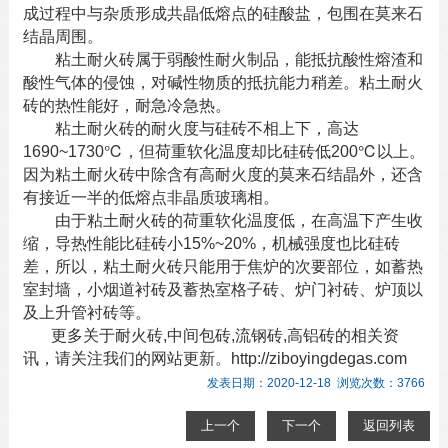
成过程中与杂质形成共晶低熔点的硅酸盐，包围在莫来石
结晶周围。
粘土耐火砖属于弱酸性耐火制品，能抵抗酸性熔渣和
酸性气体的侵蚀，对碱性物质的抵抗能力稍差。粘土耐火
砖的热性能好，耐急冷急热。
粘土
耐火砖
的耐火度与硅砖不相上下，高达
1690~1730℃，但荷重软化温度却比硅砖低200℃以上。
因为粘土耐火砖中除含有高耐火度的莫来石结晶外，还含
有接近一半的低熔点非晶质玻璃相。
由于粘土耐火砖的荷重软化温度低，在高温下产生收
缩，导热性能比硅砖小15%~20%，机械强度也比硅砖
差，所以，粘土
耐火砖
只能用于焦炉的次要部位，如蓄热
室封墙，小烟道衬砖及蓄热室格子砖、炉门衬砖、炉顶以
及上升管衬砖等。
更多关于
耐火砖
,
中间包砖
,
流钢砖
,
高铝砖
的相关资
讯，请关注我们的网站更新。http://ziboyingdegas.com
发表日期：2020-12-18 浏览次数：3766
上一个
下一个
返回列表