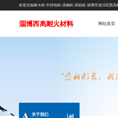
欢迎光临耐火砖-中间包砖-流钢砖-高铝砖-淄博市淄川区西
网站首页
A
关于我们