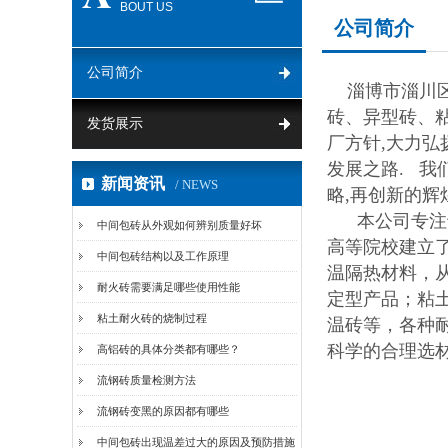
BOUT US
公司简介
公司简介
淄博市淄川区
砖、异型砖、粘
发货展示
厂方针,大力弘
发展之路. 我
新闻资讯
/ NEWS
略,再创新的辉
本公司专注于
中间包砖从外观如何辨别质量好坏
高等院校建立
中间包砖结构以及工作原理
温隔热材料，
耐火砖需要满足哪些使用性能
定型产品；粘
粘土耐火砖的烧制过程
温砖等，各种
科学的合理选
高铝砖的具体分类都有哪些？
流钢砖质量检测方法
流钢砖变黑的原因都有哪些
中间包砖出现温差过大的原因及预防措施