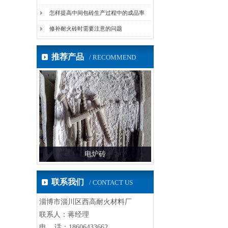
怎样提高中间包砖生产过程中的成品率
修补耐火砖时需要注意的问题
推荐产品
/ RECOMMEND
电炉砖
耐火砖
联系我们
/ CONTACT US
淄博市淄川区西高耐火材料厂
联系人：蒋经理
电 话：18606433662