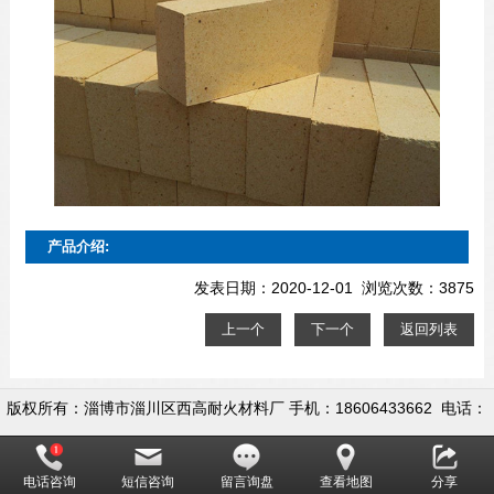
产品介绍:
发表日期：2020-12-01 浏览次数：3875
上一个
下一个
返回列表
版权所有：淄博市淄川区西高耐火材料厂 手机：18606433662 电话：
0533-5558722 地址：淄博市淄川区昆仑镇西高村
电话咨询
短信咨询
留言询盘
查看地图
分享
网址：www.ziboyingdegas.com