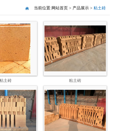
当前位置:
网站首页
>
产品展示
>
粘土砖
粘土砖
粘土砖