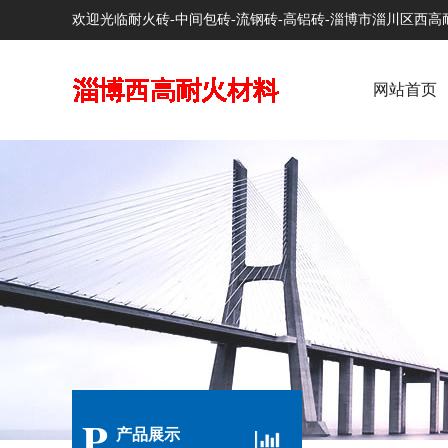
欢迎光临耐火砖-中间包砖-流钢砖-高铝砖-淄博市淄川区西
网站首页
P
产品展示