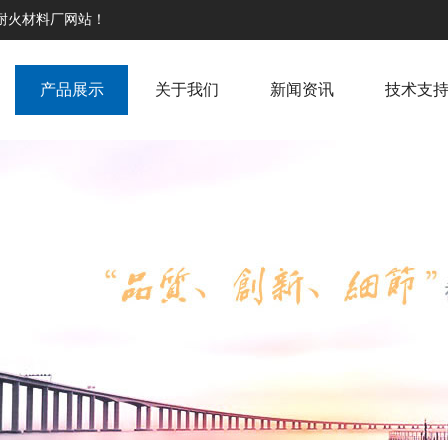
高耐火材料厂网站！
产品展示
关于我们
新闻资讯
技术支