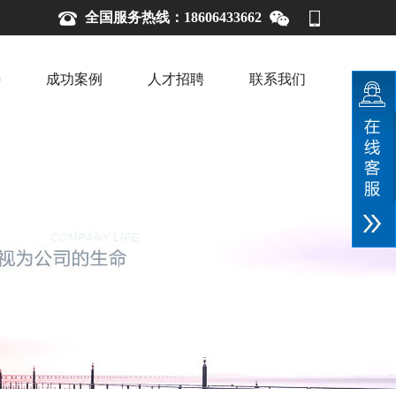
全国服务热线：18606433662
持
成功案例
人才招聘
联系我们