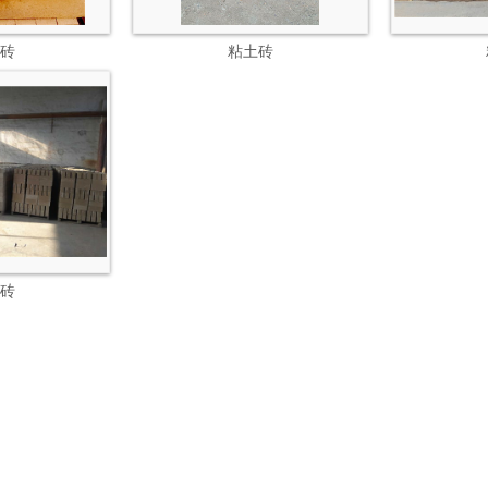
砖
粘土砖
砖