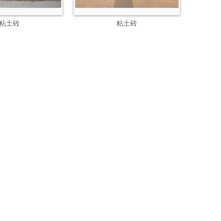
粘土砖
粘土砖