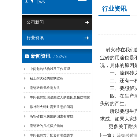
EWS
行业资讯
公司新闻
行业资讯
耐火砖在我们
新闻资讯
/ NEWS
业砖的用途也是
况，具体的原因
中间包砖结构以及工作原理
一、流钢砖之所
粘土耐火砖的烧制过程
二、还有一种
三、要想解决这
流钢砖质量检测方法
四、在生产流钢
中间包砖出现温差过大的原因及预防措施
头砖的产生。
修补耐火砖时需要注意的问题
所以要想生产
高铝砖损坏腐蚀的因素有哪些
求成。如果大家
流钢砖的几点保护措施
更多关于
耐
中间包砖对于配套有哪些要求
上一篇：
流钢砖质