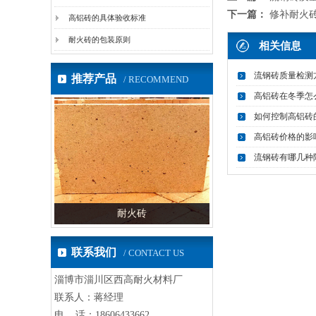
下一篇：
修补耐火
高铝砖的具体验收标准
耐火砖的包装原则
相关信息
流钢砖质量检测
推荐产品
/ RECOMMEND
高铝砖在冬季怎
如何控制高铝砖
高铝砖价格的影
流钢砖有哪几种
耐火砖
高铝砖
联系我们
/ CONTACT US
淄博市淄川区西高耐火材料厂
联系人：蒋经理
电 话：18606433662