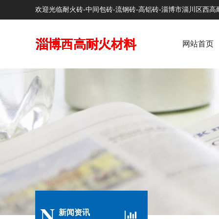
欢迎光临耐火砖-中间包砖-流钢砖-高铝砖-淄博市淄川区西
网站首页
N
新闻资讯