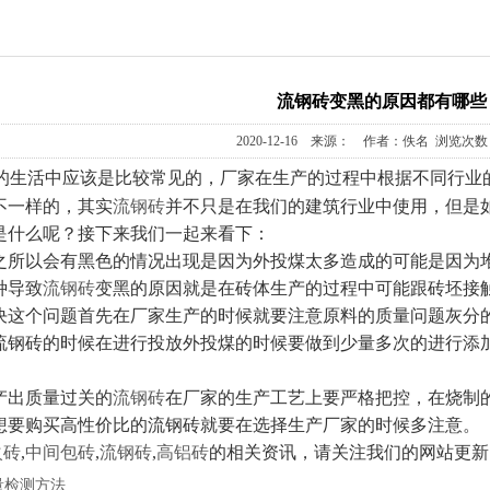
流钢砖变黑的原因都有哪些
2020-12-16 来源： 作者：佚名 浏览次数：
的生活中应该是比较常见的，厂家在生产的过程中根据不同行业
不一样的，其实
流钢砖
并不只是在我们的建筑行业中使用，但是
是什么呢？接下来我们一起来看下：
以会有黑色的情况出现是因为外投煤太多造成的可能是因为堆
导致
流钢砖
变黑的原因就是在砖体生产的过程中可能跟砖坯接
个问题首先在厂家生产的时候就要注意原料的质量问题灰分的
砖的时候在进行投放外投煤的时候要做到少量多次的进行添加
出质量过关的
流钢砖
在厂家的生产工艺上要严格把控，在烧制
想要购买高性价比的流钢砖就要在选择生产厂家的时候多注意。
火砖
,
中间包砖
,
流钢砖
,
高铝砖
的相关资讯，请关注我们的网站更新。http://
量检测方法