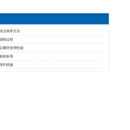
清洁保养方法
烧制过程
足哪些使用性能
验收标准
保护措施
中间包砖
耐火砖