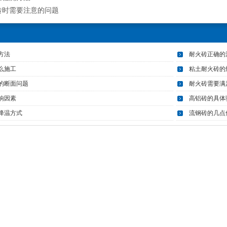
砖时需要注意的问题
方法
耐火砖正确的
么施工
粘土耐火砖的
的断面问题
耐火砖需要满
响因素
高铝砖的具体
降温方式
流钢砖的几点
电炉砖
耐火砖