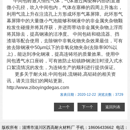
中间包砖通入惰性气体，气体通过陶瓷棒内部的直通
微小孔径，吹入中间包内，气体在塞棒的四周上升逸出，
利用气流上升在注流孔上方形成环形气幕屏障。此环形气
幕屏障中的大量微小气泡能够和钢液中的非金属夹杂物颗
粒发生碰撞并将其俘获，并进而带动非金属夹杂物上浮而
将其除去，提高钢液的洁净度。 中间包砖和稳流器、挡
渣墙等配合使用，去除钢中非氧化物夹杂效果最佳，可有
效去除钢液中50μm以下的非氧化物夹杂(去除率90%以
上)，能达到净化钢液，提高连铸坯的质量效果。使用中
间包透气水口座砖，可有效防止铝镇静钢浇注时浸入式水
口絮流情况的发生，为连铸生产的顺利进行提供保证。
更多关于
耐火砖
,
中间包砖
,
流钢砖
,
高铝砖
的相关资
讯，请关注我们的网站更新。
http://www.ziboyingdegas.com
发表日期：2020-12-22 浏览次数：3729
上一个
下一个
返回列表
版权所有：淄博市淄川区西高耐火材料厂 手机：18606433662 电话：