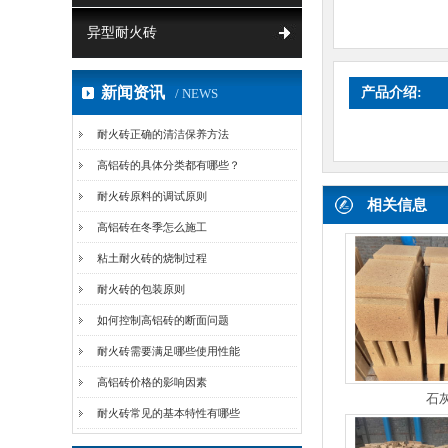
异型耐火砖
新闻资讯
产品介绍:
/ NEWS
耐火砖正确的清洁保养方法
高铝砖的具体分类都有哪些？
耐火砖原料的调试原则
相关信息
高铝砖在冬季怎么施工
粘土耐火砖的烧制过程
耐火砖的包装原则
如何控制高铝砖的断面问题
耐火砖需要满足哪些使用性能
高铝砖价格的影响因素
石
耐火砖常见的基本特性有哪些