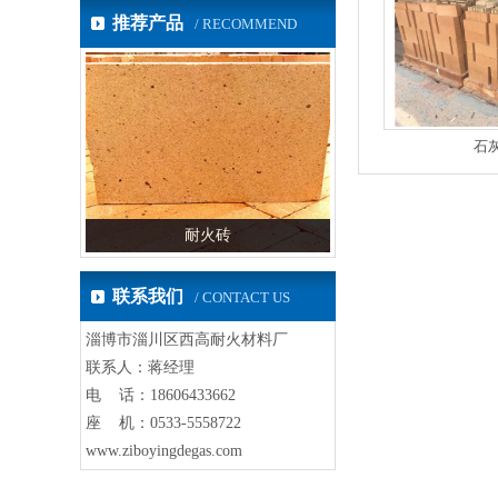
推荐产品
/ RECOMMEND
石
耐火砖
高铝砖
联系我们
/ CONTACT US
淄博市淄川区西高耐火材料厂
联系人：蒋经理
电 话：18606433662
座 机：0533-5558722
www.ziboyingdegas.com