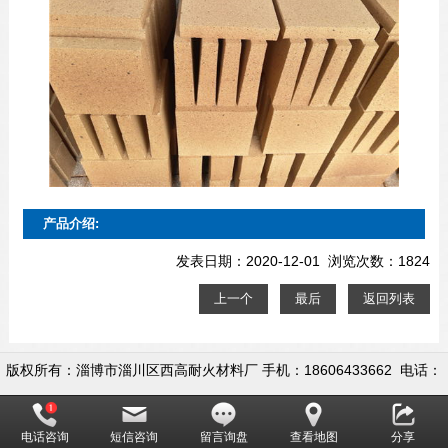
产品介绍:
发表日期：2020-12-01 浏览次数：1824
上一个
最后
返回列表
版权所有：淄博市淄川区西高耐火材料厂 手机：18606433662 电话：
0533-5558722 地址：淄博市淄川区昆仑镇西高村
电话咨询
短信咨询
留言询盘
查看地图
分享
网址：www.ziboyingdegas.com