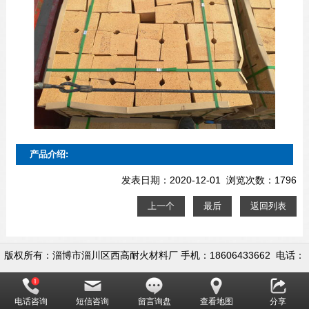
产品介绍:
发表日期：2020-12-01 浏览次数：1796
上一个
最后
返回列表
版权所有：淄博市淄川区西高耐火材料厂 手机：18606433662 电话：
0533-5558722 地址：淄博市淄川区昆仑镇西高村
电话咨询
短信咨询
留言询盘
查看地图
分享
网址：www.ziboyingdegas.com