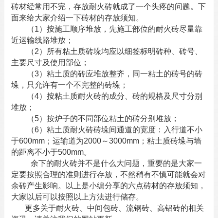
砖材经常用不完，存放
耐火砖
就成了一个头疼的问题。下
面来给大家介绍一下砖材的存放须知。
（1）按施工顺序堆放，先施工部位的耐火砖尽量靠
近运输线路堆放；
（2）所有粘土质砖垛均应以细签标明砖种、砖号、
主要尺寸及使用部位；
（3）粘土质的砖应堆放整齐，同一粘土的砖号的砖
垛，只允许有一个不完整的砖垛；
（4）按粘土质耐火砖的成分、砖的规格及尺寸分别
堆放；
（5）按炉子的不同部位粘土的砖分别堆放；
（6）粘土质
耐火砖
砖垛间通道的宽度：入行道不小
于600mm；运输道为2000～3000mm；粘土质砖垛与墙
的距离不小于500mm。
余下的耐火砖并不是什么大问题，重要的是大家一
定要按照合理的准则进行存放，不然稍有不慎可能就会对
余砖产生影响。以上是小编分享的六点砖材的存放须知，
大家以后可以按照以上方法进行储存。
更多关于
耐火砖
、
中间包砖
、
流钢砖
、
高铝砖
的相关